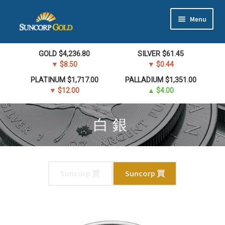
Skip
Skip
Menu
to
to
navigation
content
首頁
GOLD
$
4,236.80
SILVER
$
61.45
▼ $8.50
▼ $0.44
黃金
PLATINUM
$
1,717.00
PALLADIUM
$
1,351.00
▼ $12.00
▲ $4.00
白銀
白銀
鉑金 & 鈀金
加拿大皇家鑄幣廠經銷商
Suncorp 賣
Suncorp 買
EN | 中