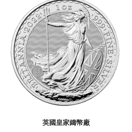
英國
皇家鑄幣
廠