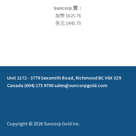
Suncorp
買
：
加幣
$
625.76
美元
$
445.70
Unit 2172 - 3779 Sexsmith Road, Richmond BC V6X 3Z9
Canada (604) 273 9700 sales@suncorpgold.com
Copyright © 2026 Suncorp Gold Inc.