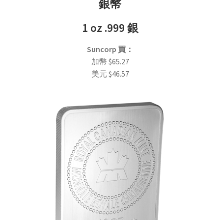
銀幣
1 oz .999 銀
Suncorp
買
：
加幣
$
65.27
美元
$
46.57