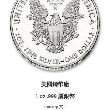
美國
鑄幣廠
1 oz .999 鷹銀幣
Suncorp
買
：