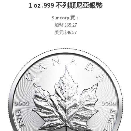
1 oz .999 不列顛尼亞銀幣
Suncorp
買
：
加幣
$
65.27
美元
$
46.57