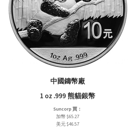
中國
鑄幣廠
1 oz
.999 熊貓銀幣
Suncorp
買
：
加幣
$
65.27
美元
$
46.57