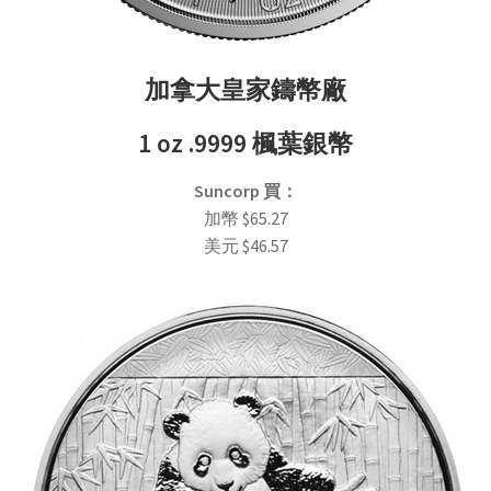
加拿大皇家鑄幣廠
1 oz .9999
楓葉銀幣
Suncorp
買
：
加幣
$
65.27
美元
$
46.57