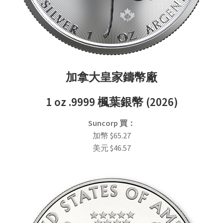
加拿大皇家鑄幣廠
1 oz .9999 楓葉銀幣 (2026)
Suncorp
買
：
加幣
$
65.27
美元
$
46.57